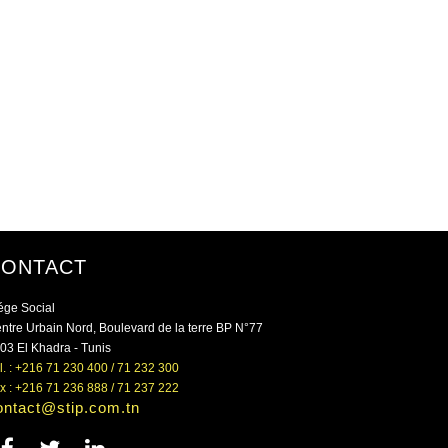
CONTACT
ége Social
ntre Urbain Nord, Boulevard de la terre BP N°77
03 El Khadra - Tunis
l. : +216 71 230 400 / 71 232 300
x : +216 71 236 888 / 71 237 222
ontact@stip.com.tn