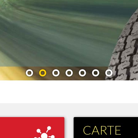
1
2
3
4
5
6
7
CARTE