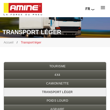
FR
EN
Aller
RU
au
IT
contenu
TRANSPORT LÉGER
principal
Fil
Accueil
Transport léger
d'Ariane
TOURISME
4X4
CAMIONNETTE
TRANSPORT LÉGER
POIDS LOURD
AGRAIRE