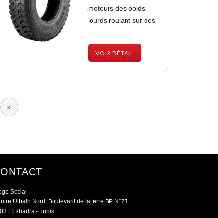
moteurs des poids
lourds roulant sur des
...
VOIR DÉTAIL
e
Dernière
»
ante
page
CONTACT
ége Social
ntre Urbain Nord, Boulevard de la terre BP N°77
03 El Khadra - Tunis