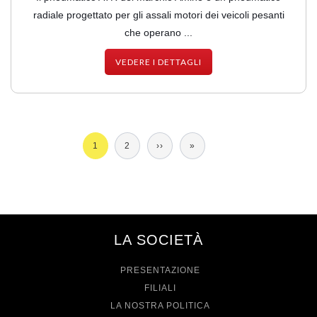
radiale progettato per gli assali motori dei veicoli pesanti
che operano ...
VEDERE I DETTAGLI
Paginazione
Pagina
1
Pagina
2
Pagina
››
Ultima
»
attuale
successiva
pagina
LA SOCIETÀ
PRESENTAZIONE
FILIALI
LA NOSTRA POLITICA