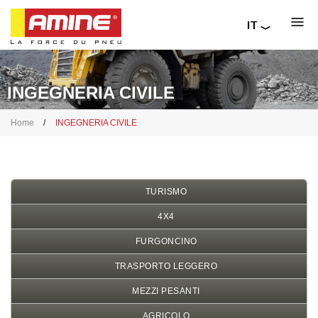
IT
FR
Salta
EN
al
RU
contenuto
INGEGNERIA CIVILE
principale
Briciole
Home
INGEGNERIA CIVILE
di
pane
TURISMO
4X4
FURGONCINO
TRASPORTO LEGGERO
MEZZI PESANTI
AGRICOLO