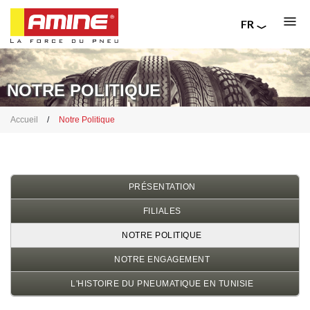
FR
EN
Aller
RU
au
IT
contenu
NOTRE POLITIQUE
principal
Fil
Accueil
Notre Politique
d'Ariane
PRÉSENTATION
FILIALES
NOTRE POLITIQUE
NOTRE ENGAGEMENT
L'HISTOIRE DU PNEUMATIQUE EN TUNISIE